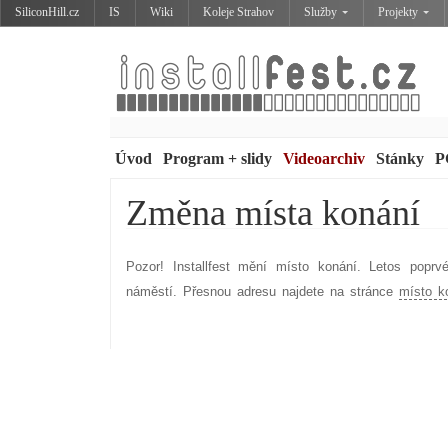
SiliconHill.cz
IS
Wiki
Koleje Strahov
Služby
Projekty
Úvod
Program + slidy
Videoarchiv
Stánky
P
Změna místa konání
Pozor! Installfest mění místo konání. Letos popr
náměstí. Přesnou adresu najdete na stránce
místo k