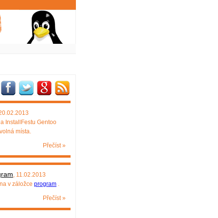
 20.02.2013
a InstallFestu Gentoo
 volná místa.
Přečíst »
gram
, 11.02.2013
na v záložce
program
.
Přečíst »