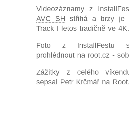
Videozáznamy z InstallFe
AVC SH
střihá a brzy je 
Track I letos tradičně ve 4K
Foto z InstallFestu 
prohlédnout na
root.cz
-
sob
Zážitky z celého víken
sepsal Petr Krčmář na
Root