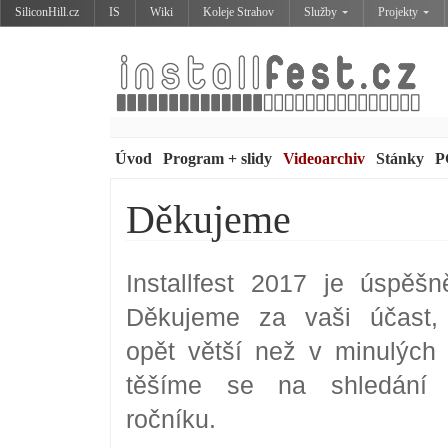
SiliconHill.cz
IS
Wiki
Koleje Strahov
Služby
Projekty
Úvod
Program + slidy
Videoarchiv
Stánky
P
Děkujeme
Installfest 2017 je úspěš
Děkujeme za vaši účast, 
opět větší než v minulých 
těšíme se na shledání 
ročníku.