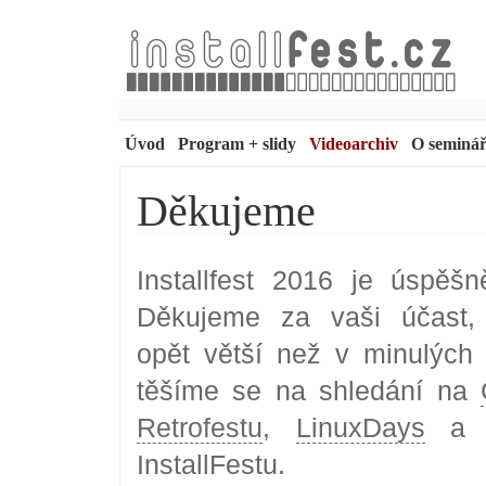
Úvod
Program + slidy
Videoarchiv
O seminář
Děkujeme
Installfest 2016 je úspěš
Děkujeme za vaši účast, 
opět větší než v minulých 
těšíme se na shledání na
Retrofestu
,
LinuxDays
a n
InstallFestu.