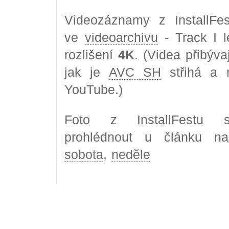
Videozáznamy z InstallFes
ve
videoarchivu
- Track I l
rozlišení
4K
. (Videa přibýva
jak je
AVC SH
střihá a 
YouTube.)
Foto z InstallFestu 
prohlédnout u článku 
sobota
,
neděle