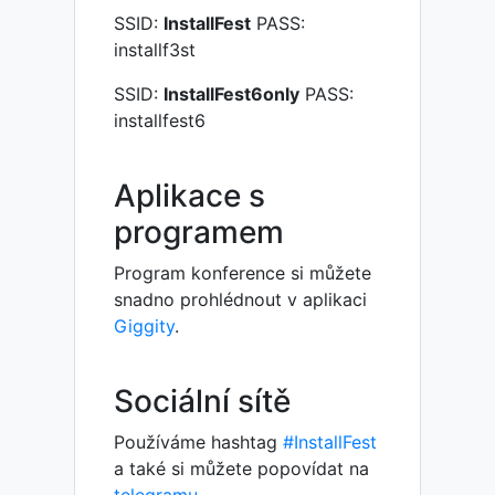
SSID:
InstallFest
PASS:
installf3st
SSID:
InstallFest6only
PASS:
installfest6
Aplikace s
programem
Program konference si můžete
snadno prohlédnout v aplikaci
Giggity
.
Sociální sítě
Používáme hashtag
#InstallFest
a také si můžete popovídat na
telegramu
.